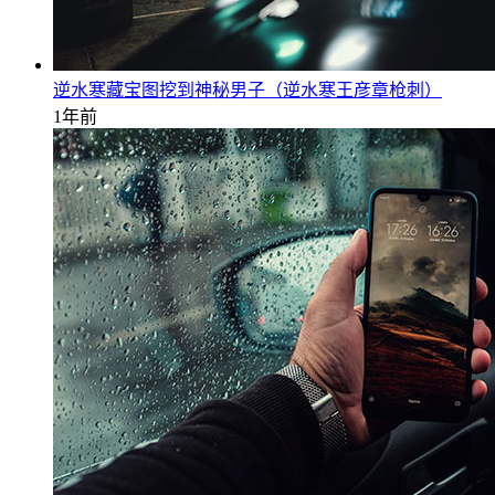
逆水寒藏宝图挖到神秘男子（逆水寒王彦章枪刺）
1年前