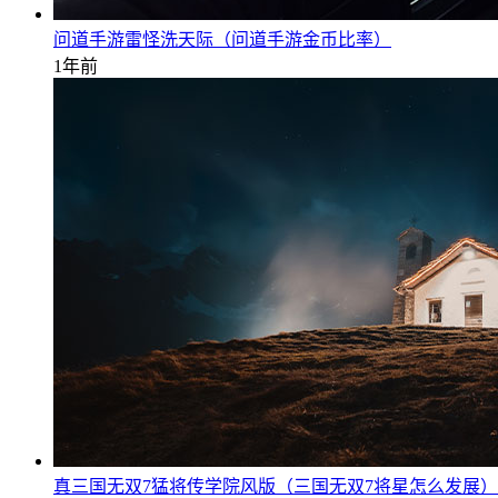
问道手游雷怪洗天际（问道手游金币比率）
1年前
真三国无双7猛将传学院风版（三国无双7将星怎么发展）