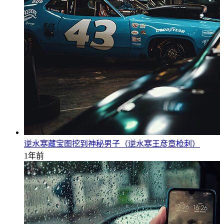
逆水寒藏宝图挖到神秘男子（逆水寒王彦章枪刺）
1年前