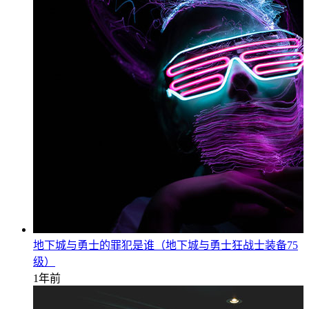
地下城与勇士的罪犯是谁（地下城与勇士狂战士装备75
级）
1年前