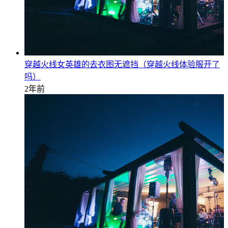
穿越火线女英雄的去衣图无遮挡（穿越火线体验服开了
吗）
2年前