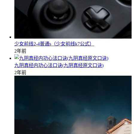
少女前线2-4普通s（少女前线k7公式）
2年前
九阴真经内功心法口诀(九阴真经原文口诀)
2年前