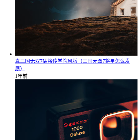
真三国无双7猛将传学院风版（三国无双7将星怎么发
展）
1年前