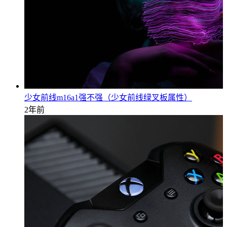
少女前线m16a1强不强（少女前线绿叉板属性）
2年前