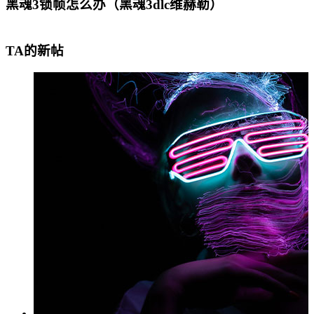
黑魂3锁帧怎么办（黑魂3dlc维赫勒）
TA的新帖