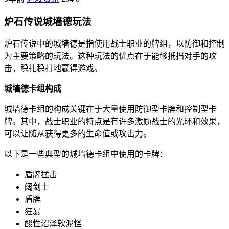
炉石传说城墙德玩法
炉石传说中的城墙德是指使用战士职业的牌组，以防御和控制
为主要策略的玩法。这种玩法的优点在于能够抵挡对手的攻
击，稳扎稳打地赢得游戏。
城墙德卡组构成
城墙德卡组的构成关键在于大量使用防御型卡牌和控制型卡
牌。其中，战士职业的特点是有许多激励战士的光环和效果，
可以让随从获得更多的生命值或攻击力。
以下是一些典型的城墙德卡组中使用的卡牌：
盾牌猛击
阔剑士
盾牌
狂暴
酸性沼泽软泥怪