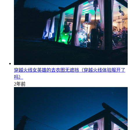
穿越火线女英雄的去衣图无遮挡（穿越火线体验服开了
吗）
2年前