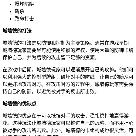
爆炸陷阱
斩杀
致命打击
城墙德的打法
城墙德的打法是以防御和控制为主要策略。通常在游戏早期，
城墙德玩家需要尽可能使用积攒的牌权，使用大量的防御卡牌
保护自己，并为后续的攻击留下足够的资源。
在游戏中后期，城墙德玩家可以逐渐展开自己的攻势。他们可
以利用强大的控制型牌组，破坏对手的防线，让自己的随从可
以更好地攻击对方。在攻击对方的过程中，城墙德玩家需要保
持自己的防御，以避免被对手的反击所击败。
城墙德的优缺点
城墙德的优点在于可以抵挡对手的攻击，稳扎稳打地赢得游
戏。这种玩法让城墙德玩家可以推进自己的战略，而不用担心
被对手的攻击所击败。此外，城墙德的卡组构成也很灵活，可