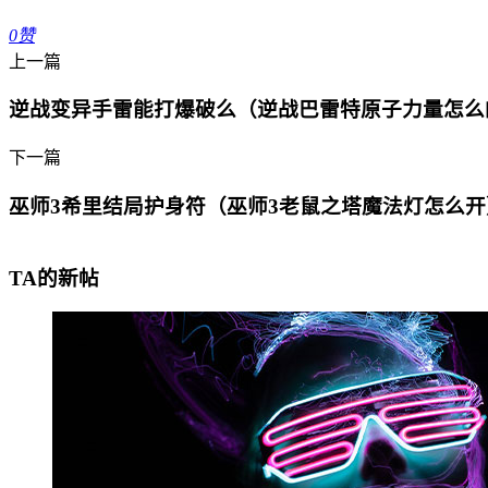
0
赞
上一篇
逆战变异手雷能打爆破么（逆战巴雷特原子力量怎么
下一篇
巫师3希里结局护身符（巫师3老鼠之塔魔法灯怎么开
TA的新帖