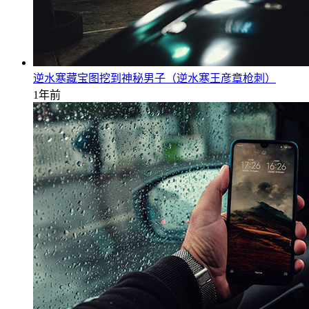
逆水寒藏宝图挖到神秘男子（逆水寒王彦章枪刺）
1年前