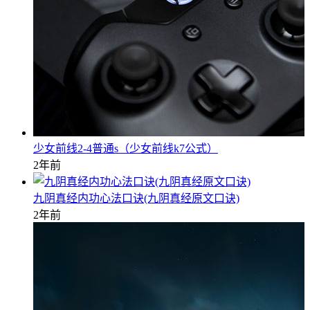
少女前线2-4普通s（少女前线k7公式）
2年前
九阴真经内功心法口诀(九阴真经原文口诀)
2年前