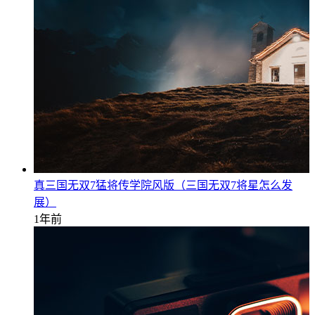
真三国无双7猛将传学院风版（三国无双7将星怎么发
展）
1年前