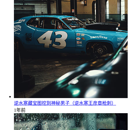
逆水寒藏宝图挖到神秘男子（逆水寒王彦章枪刺）
1年前