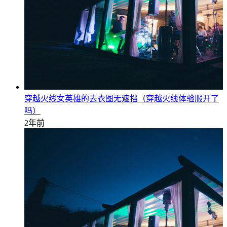
穿越火线女英雄的去衣图无遮挡（穿越火线体验服开了
吗）
2年前