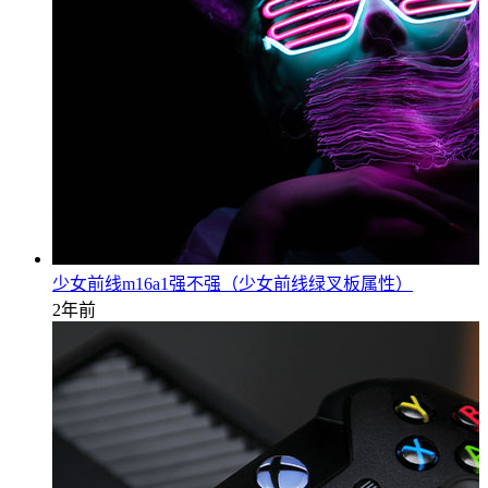
少女前线m16a1强不强（少女前线绿叉板属性）
2年前